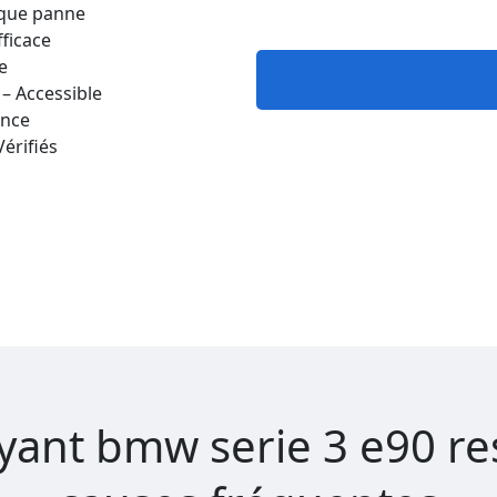
aque panne
fficace
e
 – Accessible
ance
Vérifiés
yant bmw serie 3 e90 rest