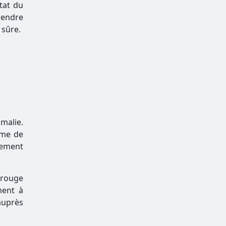
tat du
prendre
 sûre.
malie.
lème de
tement
 rouge
ment à
auprès