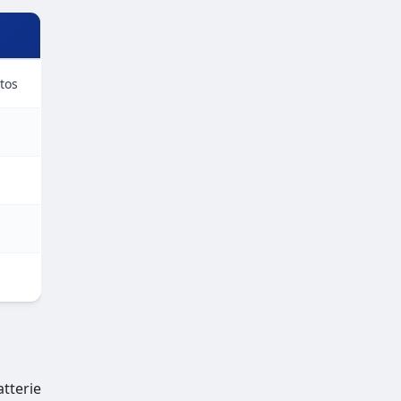
tos
atterie