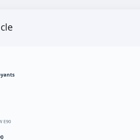
cle
oyants
W E90
90