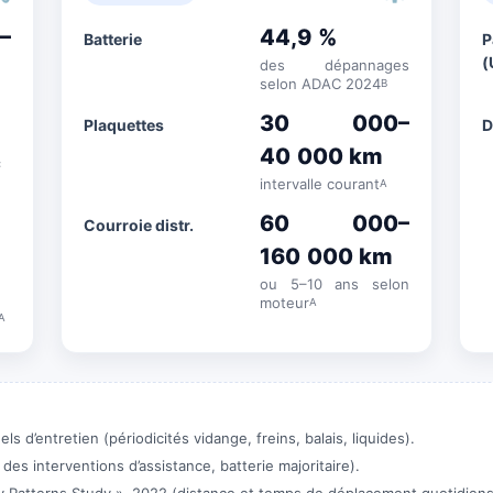
–
44,9 %
Batterie
(
des dépannages
selon ADAC 2024
B
30 000–
Plaquettes
D
40 000 km
C
intervalle courant
A
60 000–
Courroie distr.
160 000 km
ou 5–10 ans selon
moteur
A
A
’entretien (périodicités vidange, freins, balais, liquides).
s interventions d’assistance, batterie majoritaire).