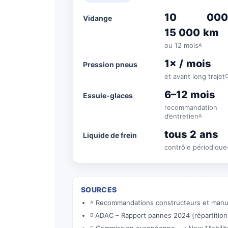
10 000
Vidange
15 000 km
ou 12 mois
A
1× / mois
Pression pneus
et avant long trajet
6–12 mois
Essuie-glaces
recommandation
d’entretien
A
tous 2 ans
Liquide de frein
contrôle périodique
SOURCES
Recommandations constructeurs et manuels d
A
ADAC – Rapport pannes 2024 (répartition de
B
C