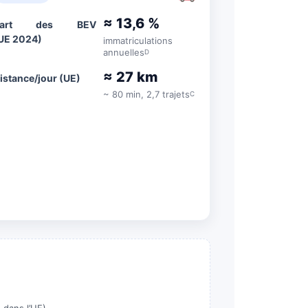
≈ 13,6 %
Part des BEV
UE 2024)
immatriculations
annuelles
D
≈ 27 km
istance/jour (UE)
~ 80 min, 2,7 trajets
C