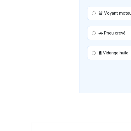
🚨 Voyant moteu
🚗 Pneu crevé
🛢 Vidange huile
Un problème ou un pro