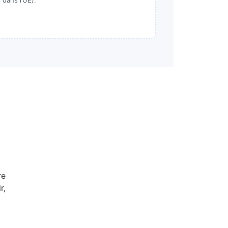
dans l’UE).
re
r,