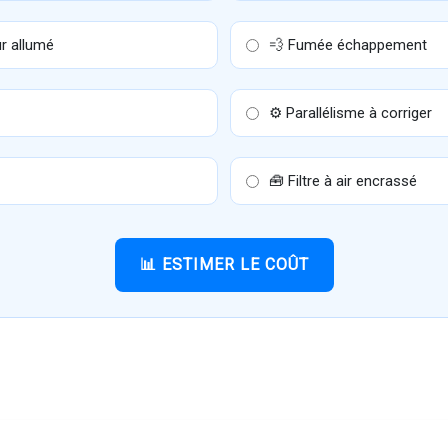
r allumé
💨 Fumée échappement
⚙️ Parallélisme à corriger
🧰 Filtre à air encrassé
📊 ESTIMER LE COÛT
jet ? On vous répond