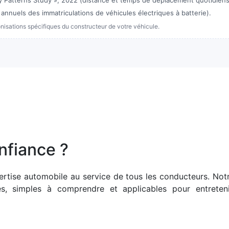
Patterns Study », 2022 (distance et temps de déplacement quotidiens 
nnuels des immatriculations de véhicules électriques à batterie).
isations spécifiques du constructeur de votre véhicule.
nfiance ?
rtise automobile au service de tous les conducteurs. Not
les, simples à comprendre et applicables pour entreteni