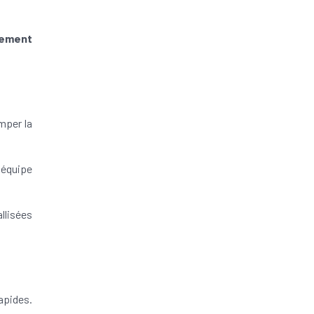
sement
mper la
 équipe
llisées
apides.