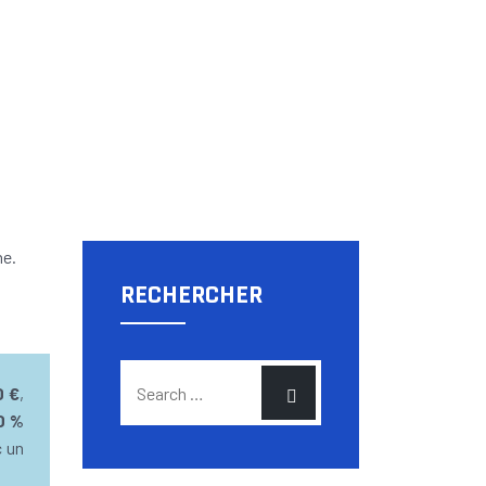
RECHERCHER
0 €
,
40 %
c un