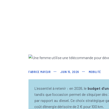
FABRICE MAYEUR
JUIN 15, 2026
MOBILITÉ
L’essentiel à retenir : en 2026, le
budget d’un
tandis que l’occasion permet de s’équiper dès 
par rapport au diesel. Ce choix stratégique g
coût d’énergie dérisoire de 2 € pour 100 km.