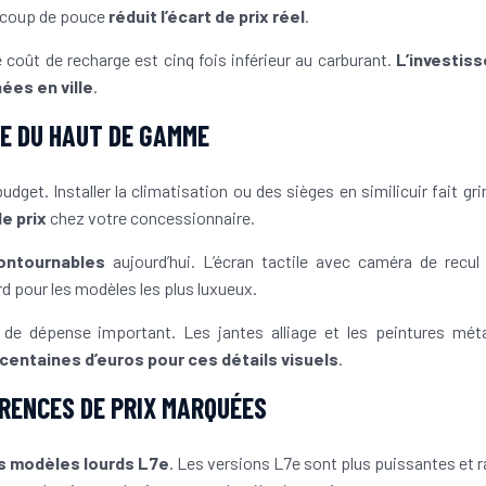
e coup de pouce
réduit l’écart de prix réel
.
e coût de recharge est cinq fois inférieur au carburant.
L’investis
ées en ville
.
CE DU HAUT DE GAMME
get. Installer la climatisation ou des sièges en similicuir fait gri
e prix
chez votre concessionnaire.
ontournables
aujourd’hui. L’écran tactile avec caméra de recul
rd pour les modèles les plus luxueux.
de dépense important. Les jantes alliage et les peintures méta
 centaines d’euros pour ces détails visuels
.
ÉRENCES DE PRIX MARQUÉES
es modèles lourds L7e
. Les versions L7e sont plus puissantes et r