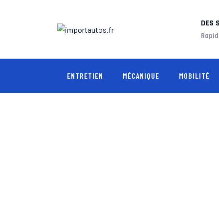
Skip
to
DES 
content
Rapid
ENTRETIEN
MÉCANIQUE
MOBILITÉ
QUEL EST LE P
IMPORTAUTOS.F