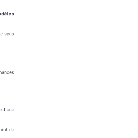
odèles
re sans
inances
est une
oint de