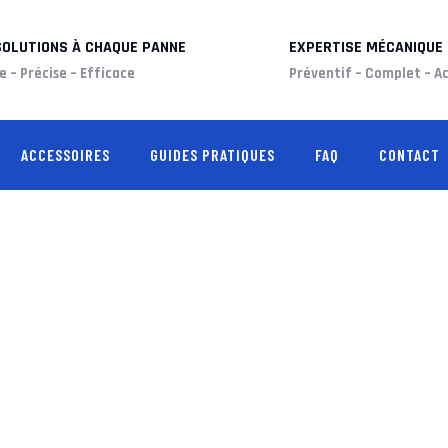
SOLUTIONS À CHAQUE PANNE
EXPERTISE MÉCANIQUE
e – Précise – Efficace
Préventif – Complet – Ac
ACCESSOIRES
GUIDES PRATIQUES
FAQ
CONTACT
RIX D’UNE VOITURE SANS PE
R
>
BLOG
>
MOBILITÉ
>
QUEL EST LE PRIX D’UNE VOITURE SANS P