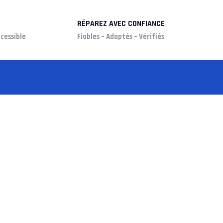
RÉPAREZ AVEC CONFIANCE
cessible
Fiables – Adaptés – Vérifiés
RMIS EN 2026 ?
ERMIS EN 2026 ?