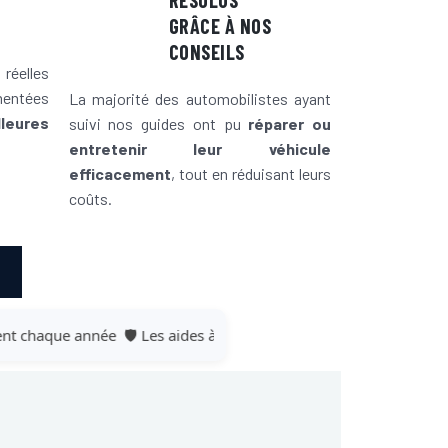
RÉSOLUS
GRÂCE À NOS
CONSEILS
réelles
mentées
La majorité des automobilistes ayant
lleures
suivi nos guides ont pu
réparer ou
entretenir leur véhicule
efficacement
, tout en réduisant leurs
coûts.
chaque année
🛡️ Les aides à la conduite se généralisent
📱 Connec
chaque année
🛡️ Les aides à la conduite se généralisent
📱 Connec