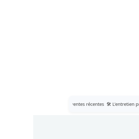
 SUV compacts dominent les ventes récentes
🛠️ L’entretien prédi
 SUV compacts dominent les ventes récentes
🛠️ L’entretien prédi