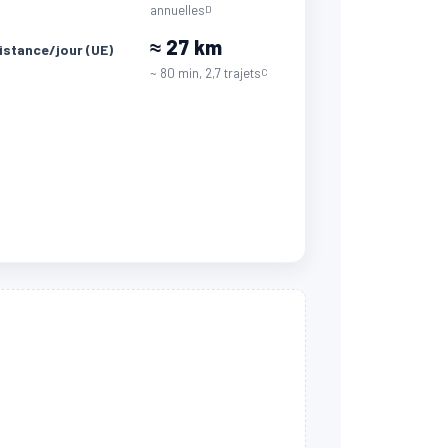
annuelles
D
≈ 27 km
istance/jour (UE)
~ 80 min, 2,7 trajets
C