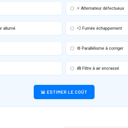
⚡ Alternateur défectueux
r allumé
💨 Fumée échappement
⚙️ Parallélisme à corriger
🧰 Filtre à air encrassé
📊 ESTIMER LE COÛT