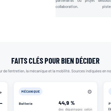
partenariat ou projet de
solu
collaboration.
piste
FAITS CLÉS POUR BIEN DÉCIDER
r de l'entretien, la mécanique et la mobilité. Sources indiquées en n

⚙️
MÉCANIQUE
–
44,9 %
Batterie
(
des dépannages selon