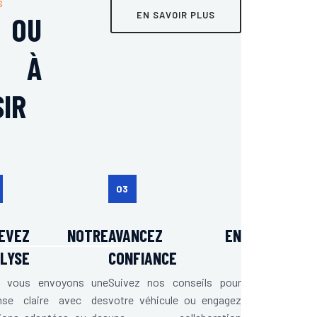
S
EN SAVOIR PLUS
 OU
, À
SIR
03
CEVEZ NOTRE
AVANCEZ EN
LYSE
CONFIANCE
 vous envoyons une
Suivez nos conseils pour
nse claire avec des
votre véhicule ou engagez