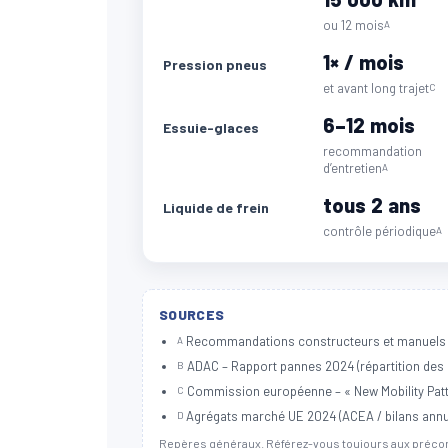
ou 12 mois
A
1× / mois
Pression pneus
et avant long trajet
C
6–12 mois
Essuie-glaces
recommandation
d’entretien
A
tous 2 ans
Liquide de frein
contrôle périodique
A
SOURCES
Recommandations constructeurs et manuels d’ent
A
ADAC – Rapport pannes 2024 (répartition des in
B
Commission européenne – « New Mobility Patte
C
Agrégats marché UE 2024 (ACEA / bilans annuel
D
Repères généraux. Référez-vous toujours aux précon