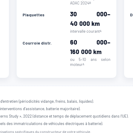
ADAC 2024
B
30 000–
Plaquettes
D
40 000 km
intervalle courant
A
60 000–
Courroie distr.
160 000 km
ou 5–10 ans selon
moteur
A
retien (périodicités vidange, freins, balais, liquides).
terventions d’assistance, batterie majoritaire).
rns Study », 2022 (distance et temps de déplacement quotidiens dans l’UE).
s des immatriculations de véhicules électriques à batterie).
isations spécifiques du constructeur de votre véhicule.