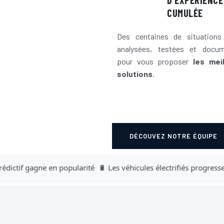
D’EXPÉRIENCE
CUMULÉE
Des centaines de situations 
analysées, testées et docu
pour vous proposer
les mei
solutions
.
DÉCOUVEZ NOTRE ÉQUIPE
ctif gagne en popularité
🔋 Les véhicules électrifiés progressent 
ctif gagne en popularité
🔋 Les véhicules électrifiés progressent 