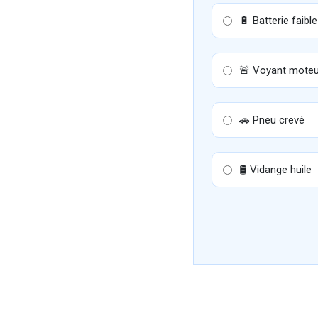
🔋 Batterie faible
🚨 Voyant moteu
🚗 Pneu crevé
🛢 Vidange huile