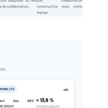
tions adaptées ou des
une collaboration
s de collaboration.
constructive avec notre
équipe.
otes.
🚗
MOBILITÉ
≈ 13,6 %
Part des BEV
UE 2024)
immatriculations