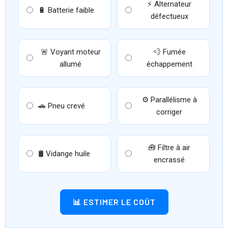
⚡ Alternateur
🔋 Batterie faible
défectueux
🚨 Voyant moteur
💨 Fumée
allumé
échappement
⚙️ Parallélisme à
🚗 Pneu crevé
corriger
🧰 Filtre à air
🛢 Vidange huile
encrassé
📊 ESTIMER LE COÛT