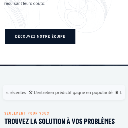
réduisant leurs coûts.
DÉCOUVEZ NOTRE ÉQUIPE
récentes
🛠️ L’entretien prédictif gagne en popularité
🔋 Les véhic
récentes
🛠️ L’entretien prédictif gagne en popularité
🔋 Les véhic
SEULEMENT POUR VOUS
TROUVEZ LA SOLUTION À VOS PROBLÈMES