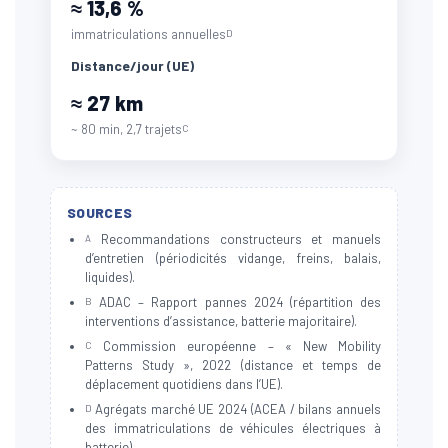
≈ 13,6 %
immatriculations annuelles
D
Distance/jour (UE)
≈ 27 km
~ 80 min, 2,7 trajets
C
SOURCES
Recommandations constructeurs et manuels
A
d’entretien (périodicités vidange, freins, balais,
liquides).
ADAC – Rapport pannes 2024 (répartition des
B
interventions d’assistance, batterie majoritaire).
Commission européenne – « New Mobility
C
Patterns Study », 2022 (distance et temps de
déplacement quotidiens dans l’UE).
Agrégats marché UE 2024 (ACEA / bilans annuels
D
des immatriculations de véhicules électriques à
batterie).