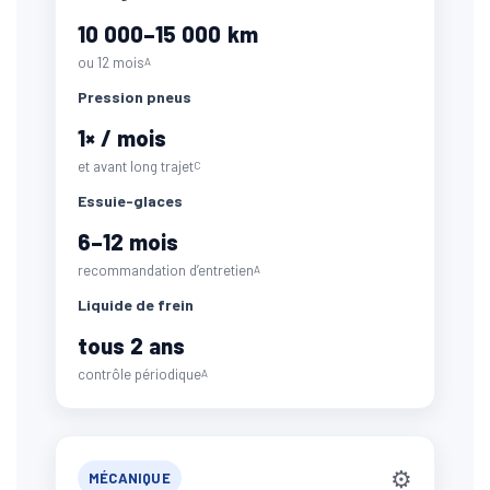
10 000–15 000 km
ou 12 mois
A
Pression pneus
1× / mois
et avant long trajet
C
Essuie-glaces
6–12 mois
recommandation d’entretien
A
Liquide de frein
tous 2 ans
contrôle périodique
A
⚙️
MÉCANIQUE