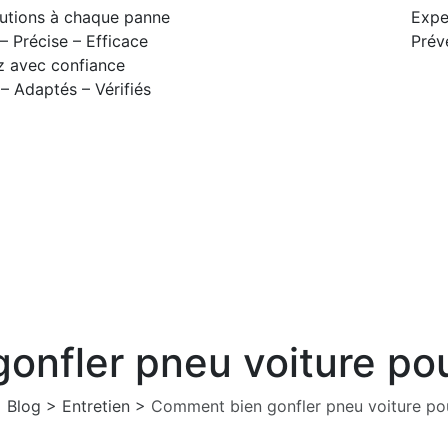
utions à chaque panne
Expe
– Précise – Efficace
Prév
z avec confiance
 – Adaptés – Vérifiés
nfler pneu voiture pou
>
Blog
>
Entretien
>
Comment bien gonfler pneu voiture pou