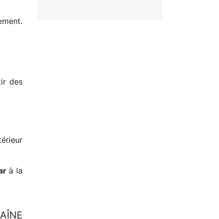
ement.
ir des
térieur
ar
à la
ÎNE