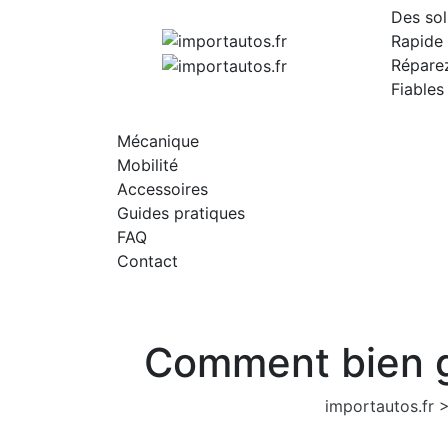
Skip
Des sol
to
Rapide 
content
Répare
Fiables
Entretien
Mécanique
Mobilité
Accessoires
Guides pratiques
FAQ
Contact
Comment bien go
importautos.fr