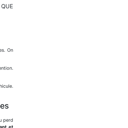
 QUE
es. On
ention.
icule.
ses
u perd
ant et