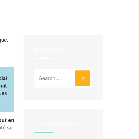
Rechercher
ial
uit
ues
out en
Articles récents
té sur